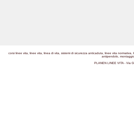
corsi linee vita, linee vita, linea di vita, sistemi di sicurezza anticaduta, linee vita normativa
antipendolo, montaggio l
PLANEN LINEE VITA - Via G.